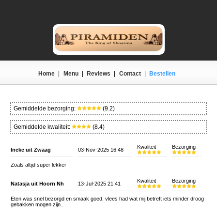
Home
|
Menu
|
Reviews
|
Contact
|
Bestellen
Gemiddelde bezorging:
(9.2)
Gemiddelde kwaliteit:
(8.4)
Kwaliteit
Bezorging
Ineke uit Zwaag
03-Nov-2025 16:48
Zoals altijd super lekker
Kwaliteit
Bezorging
Natasja uit Hoorn Nh
13-Jul-2025 21:41
Eten was snel bezorgd en smaak goed, vlees had wat mij betreft iets minder droog
gebakken mogen zijn..