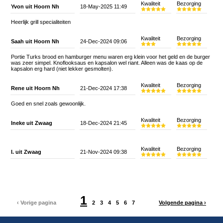
Kwaliteit
Bezorging
Yvon uit Hoorn Nh
18-May-2025 11:49
Heerlijk grill specialiteiten
Kwaliteit
Bezorging
Saah uit Hoorn Nh
24-Dec-2024 09:06
Portie Turks brood en hamburger menu waren erg klein voor het geld en de burger
was zeer simpel. Knoflooksaus en kapsalon wel riant. Alleen was de kaas op de
kapsalon erg hard (niet lekker gesmolten).
Kwaliteit
Bezorging
Rene uit Hoorn Nh
21-Dec-2024 17:38
Goed en snel zoals gewoonlijk.
Kwaliteit
Bezorging
Ineke uit Zwaag
18-Dec-2024 21:45
Kwaliteit
Bezorging
I. uit Zwaag
21-Nov-2024 09:38
1
‹ Vorige pagina
2
3
4
5
6
7
Volgende pagina ›